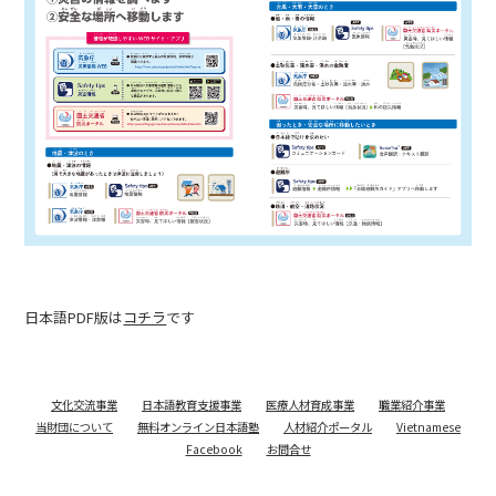
日本語PDF版は
コチラ
です
文化交流事業
日本語教育支援事業
医療人材育成事業
職業紹介事業
当財団について
無料オンライン日本語塾
人材紹介ポータル
Vietnamese
Facebook
お問合せ